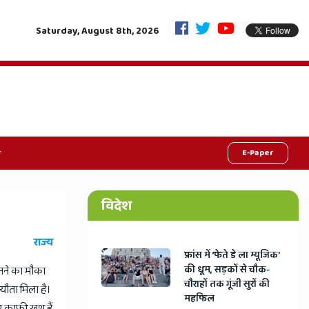
जाति-धर्म छोड़ो, विकास चुनो: जयपुर में युवाओं को निर्वाचन आयुक्त का सीधा संदेश, निष्पक
Saturday, August 8th, 2026
E-Paper
विदेश
राज्य
​फ्रांस में ‘फेते डे ला म्यूजिक’
की धूम, सड़कों से चौक-
बनने का मौका
चौराहों तक गूंजी सुरों की
यौता मिला है।
महफिल
 काफी खुश हैं