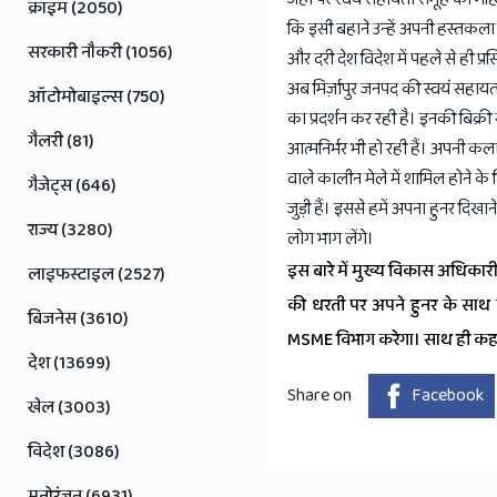
Jaipur
क्राइम (2050)
कि इसी बहाने उन्हें अपनी हस्तकला
Rajasthan
सरकारी नौकरी (1056)
और दरी देश विदेश में पहले से ही प्
News
अब मिर्ज़ापुर जनपद की स्वयं सहायता
ऑटोमोबाइल्स (750)
का प्रदर्शन कर रही है। इनकी बिक्
गैलरी (81)
आत्मनिर्भर भी हो रही हैं। अपनी क
वाले कालीन मेले में शामिल होने क
गैजेट्स (646)
जुड़ी हैं। इससे हमें अपना हुनर दिखा
राज्य (3280)
लोग भाग लेंगे।
इस बारे में मुख्य विकास अधिका
लाइफस्टाइल (2527)
की धरती पर अपने हुनर के साथ 
बिजनेस (3610)
MSME विभाग करेगा। साथ ही कहा 
देश (13699)
Share on
Facebook
खेल (3003)
विदेश (3086)
मनोरंजन (6931)