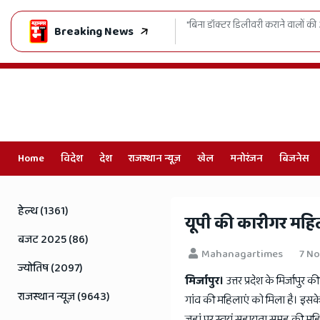
सौगात, बोले- 'जनता का विश्वास ही मेरी
"बिना डॉक्टर डिलीवरी कराने वालों की
Breaking News
Home
विदेश
देश
राजस्थान न्यूज़
खेल
मनोरंजन
बिजनेस
Online
Hindi
हेल्थ (1361)
यूपी की कारीगर महि
News,
बजट 2025 (86)
Mahanagartimes
7 N
Hindi
ज्योतिष (2097)
मिर्जापुर।
उत्तर प्रदेश के मिर्जाप
Samachar,
राजस्थान न्यूज़ (9643)
गांव की महिलाएं को मिला है। इसके
जहां पर स्वयं सहायता समूह की मह