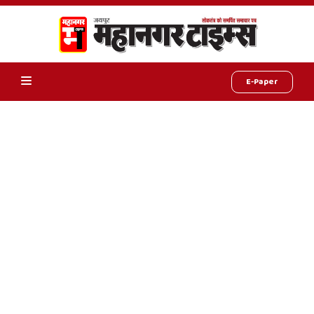
E-Paper
Online
Hindi
News,
Hindi
Samachar,
Jaipur
Rajasthan
News