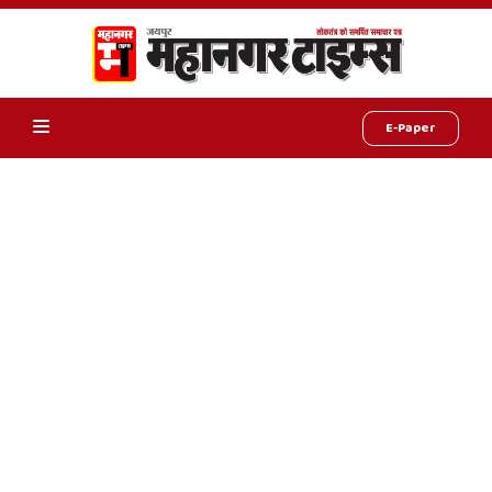
E-Paper
Online
Hindi
News,
Hindi
Samachar,
Jaipur
Rajasthan
News