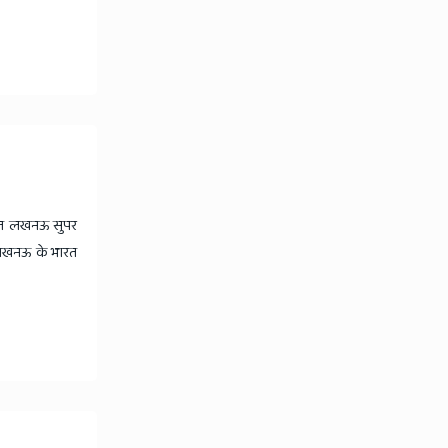
आज लखनऊ सुपर
 लखनऊ के भारत