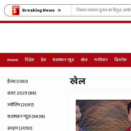
Breaking News
 मंत्र
भजनलाल सरकार का खेल मॉडल हिट, लेक्
Home
विदेश
देश
राजस्थान न्यूज़
खेल
मनोरंजन
बिजनेस
Online
खेल
Hindi
हेल्थ (1361)
News,
बजट 2025 (86)
Hindi
ज्योतिष (2097)
Samachar,
राजस्थान न्यूज़ (9638)
Jaipur
क्राइम (2050)