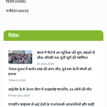
विदेश (3086)
मनोरंजन (6931)
विदेश
​फ्रांस में ‘फेते डे ला म्यूजिक’ की धूम, सड़कों से
चौक-चौराहों तक गूंजी सुरों की महफिल
25 June, 2026
​नेपाल चुनाव में बालेन शाह की बंपर जीत, पूर्व PM केपी ओली को
हराया
7 March, 2026
​थाईलैड के डे-केयर सेंटर में ताबड़तोड़ फायरिंग, 34 लोगों की मौत
11 February, 2026
​एपस्टीन फाइल्स से कई देशों के राजनेताओं-अरबपतियों और शाही