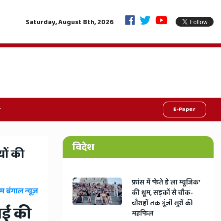
शन' का बिगुल, भजनलाल कैबिनेट का ऐतिहासिक फैसला-एक साथ होंगे निकाय और पंचायत
Saturday, August 8th, 2026
E-Paper
विदेश
यों की
​फ्रांस में ‘फेते डे ला म्यूजिक’
म बंगाल न्यूज़
की धूम, सड़कों से चौक-
चौराहों तक गूंजी सुरों की
ाई की
महफिल