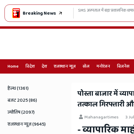
SMS अस्पताल में बड़ा प्रशासनिक धमाका, मरीजों को हाई-टेक इलाज, सुरक्षा-
Breaking News
Home
विदेश
देश
राजस्थान न्यूज़
खेल
मनोरंजन
बिजनेस
Online
Hindi
हेल्थ (1361)
पोस्ता बाजार में व्य
News,
बजट 2025 (86)
तत्काल गिरफ्तारी और
Hindi
ज्योतिष (2097)
Mahanagartimes
3 Ju
Samachar,
राजस्थान न्यूज़ (9645)
- व्यापारिक मा