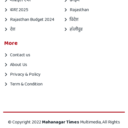
मोबाइल एप्स
क्राइम
बजट 2025
Rajasthan
Rajasthan Budget 2024
विदेश
देश
हॉलीवुड
More
Contact us
About Us
Privacy & Policy
Term & Condition
Mahanagar
Mahanagar
© Copyright 2022
Mahanagar Times
Multimedia, All Rights
times
Times