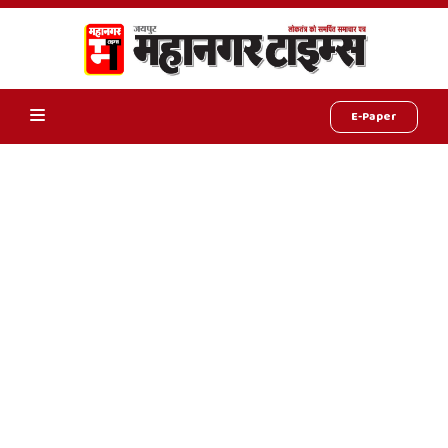
E-Paper
Online
Hindi
News,
Hindi
Samachar,
Jaipur
Rajasthan
News