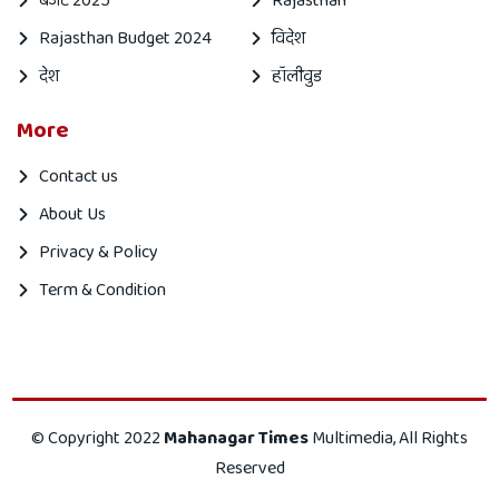
बजट 2025
Rajasthan
Rajasthan Budget 2024
विदेश
देश
हॉलीवुड
More
Contact us
About Us
Privacy & Policy
Term & Condition
Mahanagar
Mahanagar
© Copyright 2022
Mahanagar Times
Multimedia, All Rights
times
Times
Reserved
is
is
|