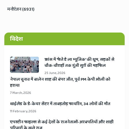
मनोरंजन (6931)
विदेश
​फ्रांस में ‘फेते डे ला म्यूजिक’ की धूम, सड़कों से
चौक-चौराहों तक गूंजी सुरों की महफिल
25 June, 2026
​नेपाल चुनाव में बालेन शाह की बंपर जीत, पूर्व PM केपी ओली को
हराया
7 March, 2026
​थाईलैड के डे-केयर सेंटर में ताबड़तोड़ फायरिंग, 34 लोगों की मौत
11 February, 2026
​एपस्टीन फाइल्स से कई देशों के राजनेताओं-अरबपतियों और शाही
परिवारों के खुले राज