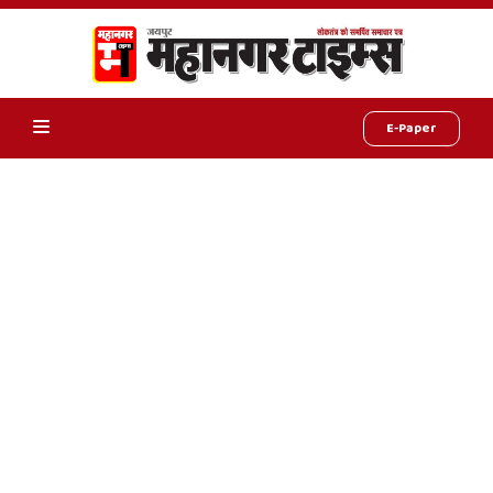
E-Paper
Online
Hindi
News,
Hindi
Samachar,
Jaipur
Rajasthan
News