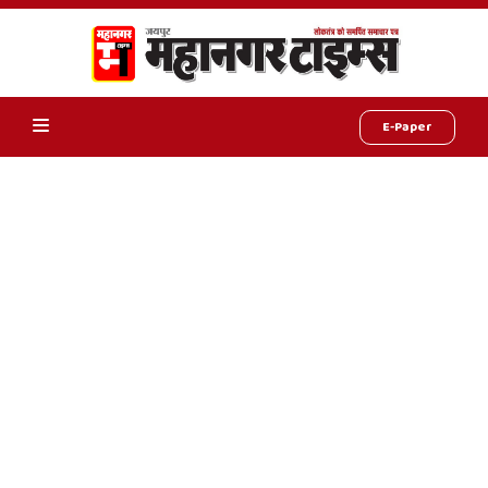
E-Paper
Online
Hindi
News,
Hindi
Samachar,
Jaipur
Rajasthan
News