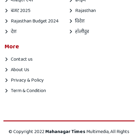
मोबाइल एप्स
क्राइम
बजट 2025
Rajasthan
Rajasthan Budget 2024
विदेश
देश
हॉलीवुड
More
Contact us
About Us
Privacy & Policy
Term & Condition
Mahanagar
Mahanagar
© Copyright 2022
Mahanagar Times
Multimedia, All Rights
times
Times