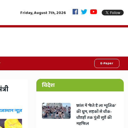
ाचन आयुक्त का सीधा संदेश, निष्पक्ष मतदान से ही मजबूत होगा देश
"6 महीने सिर्
Friday, August 7th, 2026
E-Paper
विदेश
त्री
​फ्रांस में ‘फेते डे ला म्यूजिक’
ाजस्थान न्यूज़
की धूम, सड़कों से चौक-
चौराहों तक गूंजी सुरों की
महफिल