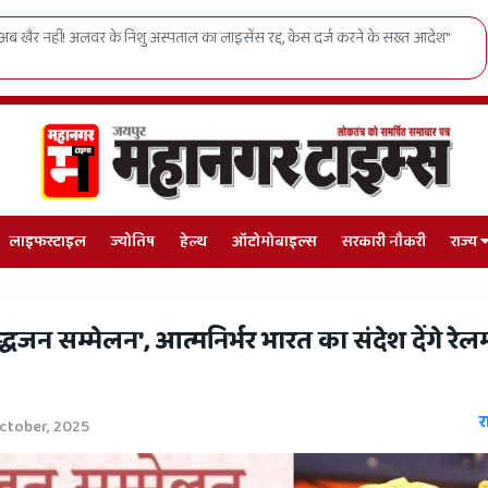
 दर्ज करने के सख्त आदेश"
जाति-धर्म छोड़ो, विकास चुनो: जयपुर में युवाओं को निर्व
लाइफस्टाइल
ज्योतिष
हेल्थ
ऑटोमोबाइल्स
सरकारी नौकरी
राज्य
द्धजन सम्मेलन', आत्मनिर्भर भारत का संदेश देंगे रेलमं
र
ctober, 2025