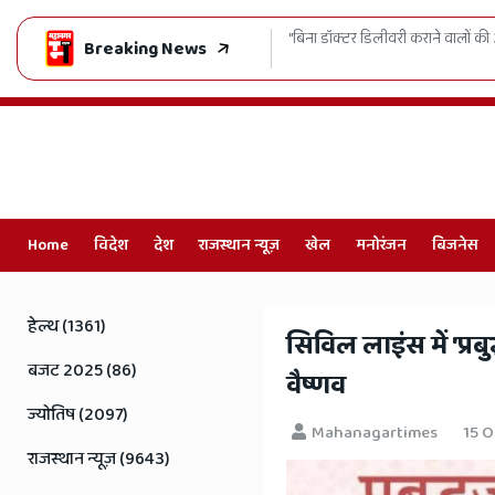
 डॉक्टर डिलीवरी कराने वालों की अब खैर नहीं! अलवर के निशु अस्पताल का लाइसेंस रद्द, केस
Breaking News
Home
विदेश
देश
राजस्थान न्यूज़
खेल
मनोरंजन
बिजनेस
Online
Hindi
हेल्थ (1361)
सिविल लाइंस में 'प्रबु
News,
बजट 2025 (86)
वैष्णव
Hindi
ज्योतिष (2097)
Mahanagartimes
15 O
Samachar,
राजस्थान न्यूज़ (9643)