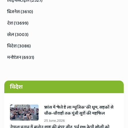
लाइफस्टाइल (2527)
बिजनेस (3610)
देश (13699)
खेल (3003)
विदेश (3086)
मनोरंजन (6931)
विदेश
​फ्रांस में ‘फेते डे ला म्यूजिक’ की धूम, सड़कों से
चौक-चौराहों तक गूंजी सुरों की महफिल
25 June, 2026
​नेपाल चुनाव में बालेन शाह की बंपर जीत, पूर्व PM केपी ओली को