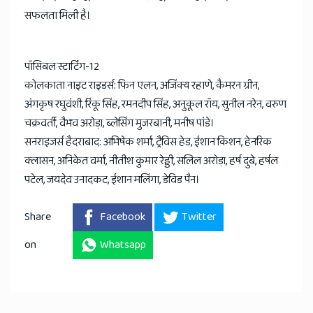
सफलता मिली है।
पॉसिबल स्टार्टिंग-12
कोलकाता नाइट राइडर्स: फिन एलन, अजिंक्य रहाणे, कैमरन ग्रीन,
अंगकृष रघुवंशी, रिंकू सिंह, रमनदीप सिंह, अनुकूल रॉय, सुनील नरेन, वरुण
चक्रवर्ती, वैभव अरोड़ा, ब्लेसिंग मुजरबानी, मनीष पांडे।
सनराइजर्स हैदराबाद: अभिषेक शर्मा, ट्रैविस हेड, ईशान किशन, हेनरिक
क्लासन, अनिकेत वर्मा, नीतीश कुमार रेड्डी, सलिल अरोड़ा, हर्ष दुबे, हर्षल
पटेल, जयदेव उनादकट, ईशान मलिंगा, डेविड पैन।
Share
Facebook
Twitter
on
Whatsapp