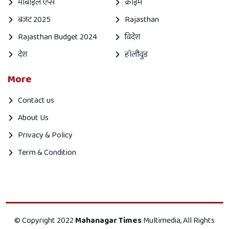
मोबाइल एप्स
क्राइम
बजट 2025
Rajasthan
Rajasthan Budget 2024
विदेश
देश
हॉलीवुड
More
Contact us
About Us
Privacy & Policy
Term & Condition
Mahanagar
Mahanagar
© Copyright 2022
Mahanagar Times
Multimedia, All Rights
times
Times