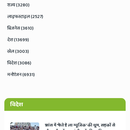
राज्य (3280)
लाइफस्टाइल (2527)
बिजनेस (3610)
देश (13699)
खेल (3003)
विदेश (3086)
मनोरंजन (6931)
विदेश
​फ्रांस में ‘फेते डे ला म्यूजिक’ की धूम, सड़कों से