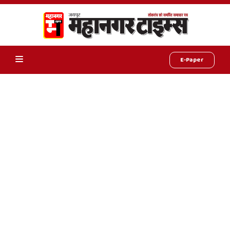
E-Paper
Online
Hindi
News,
Hindi
Samachar,
Jaipur
Rajasthan
News