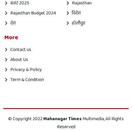
बजट 2025
Rajasthan
Rajasthan Budget 2024
विदेश
देश
हॉलीवुड
More
Contact us
About Us
Privacy & Policy
Term & Condition
Mahanagar
Mahanagar
© Copyright 2022
Mahanagar Times
Multimedia, All Rights
times
Times
Reserved
is
is