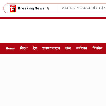
Breaking News
का राष्ट्रीय दबदबा
जीवनदान की महाक्रांति:
Home
विदेश
देश
राजस्थान न्यूज़
खेल
मनोरंजन
बिजनेस
Online
Hindi
News,
Hindi
Samachar,
Jaipur