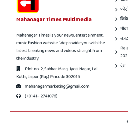
फोटो
Mahanagar Times Multimedia
क्रिक
मोबा
Mahanagar Times is your news, entertainment,
बजट
music fashion website. We provide you with the
Raj
latest breaking news and videos straight from
202
the industry.
देश
Plot no. 2, Sahkar Marg, Jyoti Nagar, Lal
Kothi, Jaipur (Raj.) Pincode 302015
mahanagarmarketing@gmail.com
(+0141– 2741076)
Mahanagar
Mahanagar
times
Times