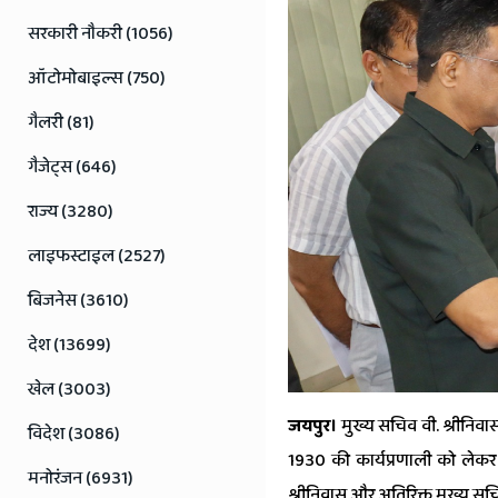
Rajasthan
सरकारी नौकरी (1056)
News
ऑटोमोबाइल्स (750)
गैलरी (81)
गैजेट्स (646)
राज्य (3280)
लाइफस्टाइल (2527)
बिजनेस (3610)
देश (13699)
खेल (3003)
जयपुर।
मुख्य सचिव वी. श्रीनिवा
विदेश (3086)
1930 की कार्यप्रणाली को लेकर
मनोरंजन (6931)
श्रीनिवास और अतिरिक्त मुख्य सच