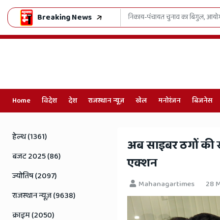
Breaking News
 मंत्र
भजनलाल सरकार का खेल मॉडल हिट, लेक्
Home
विदेश
देश
राजस्थान न्यूज़
खेल
मनोरंजन
बिजनेस
Online
Hindi
हेल्थ (1361)
अब साइबर ठगों की खै
News,
बजट 2025 (86)
एक्शन
Hindi
ज्योतिष (2097)
Mahanagartimes
28 M
Samachar,
राजस्थान न्यूज़ (9638)
Jaipur
क्राइम (2050)