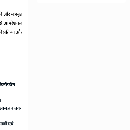
 को और मजबूत
ूप से ऑपरेशनल
 प्रक्रिया और
 टेलीफोन
।
म से आमजन तक
ावी एवं