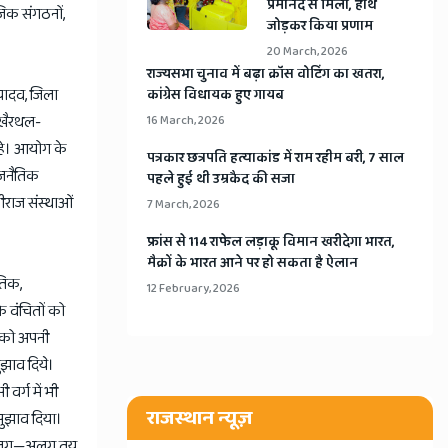
प्रेमानंद से मिलीं, हाथ
जिक संगठनों,
जोड़कर किया प्रणाम
20 March, 2026
​राज्यसभा चुनाव में बढ़ा क्रॉस वोटिंग का खतरा,
यादव, जिला
कांग्रेस विधायक हुए गायब
, खैरथल-
16 March, 2026
रहे। आयोग के
​पत्रकार छत्रपति हत्याकांड में राम रहीम बरी, 7 साल
ाजनैतिक
पहले हुई थी उम्रकैद की सजा
तीराज संस्थाओं
7 March, 2026
​फ्रांस से 114 राफेल लड़ाकू विमान खरीदेगा भारत,
मैक्रों के भारत आने पर हो सकता है ऐलान
ैतिक,
12 February, 2026
 वंचितों को
र को अपनी
ुझाव दिये।
वर्ग में भी
राजस्थान न्यूज़
सुझाव दिया।
र अलग—अलग तय