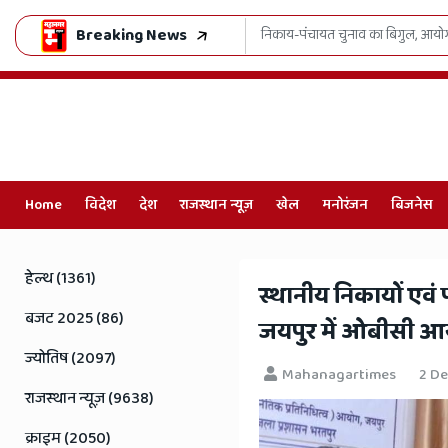
Breaking News
ख्त मंत्र
भजनलाल सरकार का खेल मॉडल हिट, ल
Home
विदेश
देश
राजस्थान न्यूज़
खेल
मनोरंजन
बिजनेस
Online
Hindi
हेल्थ (1361)
स्थानीय निकायों एवं
News,
बजट 2025 (86)
जयपुर में ओबीसी आ
Hindi
ज्योतिष (2097)
Mahanagartimes
2 D
Samachar,
राजस्थान न्यूज़ (9638)
Jaipur
क्राइम (2050)