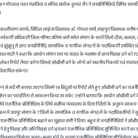
 मोहन मोरवाल, पवन मंडाविया व सचिव अशोक कुमार जैन ने जनप्रतिनिधियों, विभिन्न सामा
।
 कालीचरण सरार्फ, सिविल लाईन्स विधायक डाॅ. गोपाल शर्मा, शाहपुरा विधायक मनीष 
 कार्यकारी अधिकारी जिला परिषद प्रतिभा वर्मा समेत संभाग के सातों जिलों दौसा, अलवर
ं झुंझुनू से आए जनप्रतिनिधि, सामाजिक व नागरिक संगठनों के पदाधिकारी उपस्थित 
लाल भाटी ने कहा कि आयोग संभाग स्तर पर संवाद के माध्यम से अन्य पिछड़ा वर्ग को र
 लेकर रिपोर्ट तैयार करेगा जिससे ओबीसी वर्ग के लोगों को स्थानीय निकायों एवं पंचाय
िनिधित्व मिल सकेगा।
 रूप से सर्वे भी कराया जाएगा जिसमें 19 बिंदुओं पर रिपोर्ट लेते हुए ओबीसी वर्ग का राजन
ड़ेपन का पारदर्शिता से आकलन किया जा सके। उन्होंने बताया कि आयोग ओबीसी वर्ग के
ाजनैतिक प्रतिनिधित्व के लिये सर्वोच्च न्यायालय के दिशा निर्देशों के अनुरूप सरका
र्यक्रम में जयपुर संभाग के 7 जिलों के सामाजिक व नागरिक संगठनों के पदाधिकारियों ने स
ीतिक प्रतिनिधित्व बढ़ाने का सुझाव सभी ने दिया। बहुत से जनप्रतिनिधियों ने ओबीसी 
े हेतु पिछड़ा और अति पिछड़ा वर्ग बनाकर राजनीतिक प्रतिनिधित्व सुनिश्चित करने का 
, पिछड़ापन जिलेवार अलग-अलग होने के कारण राजनीतिक प्रतिनिधित्व भी जिलेवा