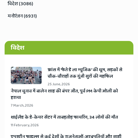
विदेश (3086)
मनोरंजन (6931)
विदेश
​फ्रांस में ‘फेते डे ला म्यूजिक’ की धूम, सड़कों से
चौक-चौराहों तक गूंजी सुरों की महफिल
25 June, 2026
​नेपाल चुनाव में बालेन शाह की बंपर जीत, पूर्व PM केपी ओली को
हराया
7 March, 2026
​थाईलैड के डे-केयर सेंटर में ताबड़तोड़ फायरिंग, 34 लोगों की मौत
11 February, 2026
​एपस्टीन फाइल्स से कई देशों के राजनेताओं-अरबपतियों और शाही