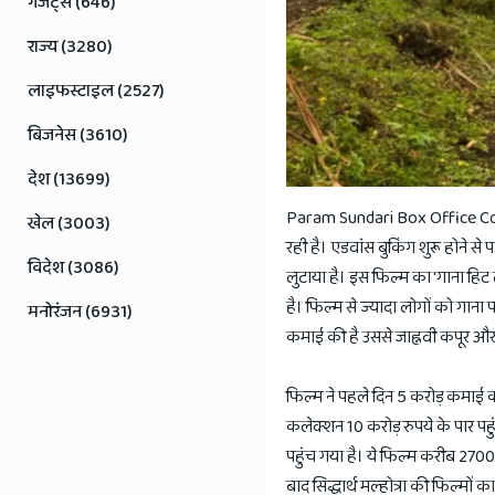
गैजेट्स (646)
राज्य (3280)
लाइफस्टाइल (2527)
बिजनेस (3610)
देश (13699)
Param Sundari Box Office Collect
खेल (3003)
रही है। एडवांस बुकिंग शुरू होने से
विदेश (3086)
लुटाया है। इस फिल्म का 'गाना हिट 
है। फिल्म से ज्यादा लोगों को गाना प
मनोरंजन (6931)
कमाई की है उससे जाह्नवी कपूर और सि
फिल्म ने पहले दिन 5 करोड़ कमाई क
कलेक्शन 10 करोड़ रुपये के पार पहु
पहुंच गया है। ये फिल्म करीब 270
बाद सिद्धार्थ मल्होत्रा की फिल्मों