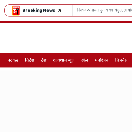
Breaking News
' का सख्त मंत्र
भजनलाल सरकार का खेल मॉडल 
Home
विदेश
देश
राजस्थान न्यूज़
खेल
मनोरंजन
बिजनेस
Online
Hindi
News,
Hindi
Samachar,
Jaipur