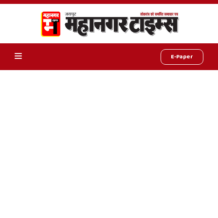
E-Paper
Online
Hindi
News,
Hindi
Samachar,
Jaipur
Rajasthan
News