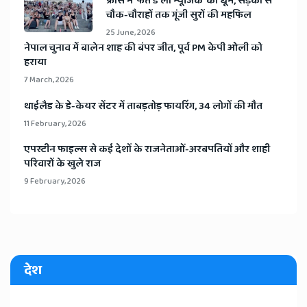
​फ्रांस में ‘फेते डे ला म्यूजिक’ की धूम, सड़कों से
चौक-चौराहों तक गूंजी सुरों की महफिल
25 June, 2026
​नेपाल चुनाव में बालेन शाह की बंपर जीत, पूर्व PM केपी ओली को
हराया
7 March, 2026
​थाईलैड के डे-केयर सेंटर में ताबड़तोड़ फायरिंग, 34 लोगों की मौत
11 February, 2026
​एपस्टीन फाइल्स से कई देशों के राजनेताओं-अरबपतियों और शाही
परिवारों के खुले राज
9 February, 2026
देश