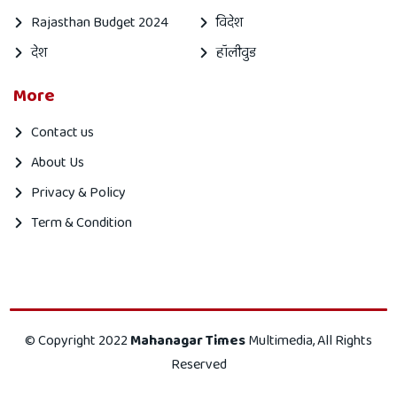
Rajasthan Budget 2024
विदेश
देश
हॉलीवुड
More
Contact us
About Us
Privacy & Policy
Term & Condition
Mahanagar
Mahanagar
© Copyright 2022
Mahanagar Times
Multimedia, All Rights
times
Times
Reserved
is
is
|
Indian
your