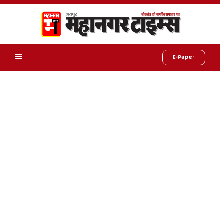
E-Paper
Online
Hindi
News,
Hindi
Samachar,
Jaipur
Rajasthan
News