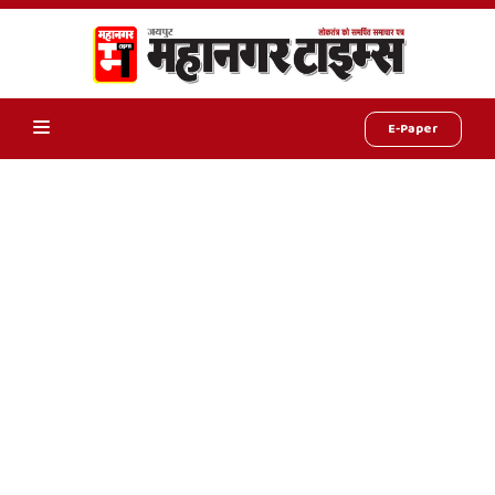
E-Paper
Online
Hindi
News,
Hindi
Samachar,
Jaipur
Rajasthan
News