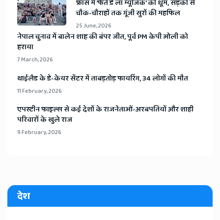
​फ्रांस में ‘फेते डे ला म्यूजिक’ की धूम, सड़कों से
चौक-चौराहों तक गूंजी सुरों की महफिल
25 June, 2026
​नेपाल चुनाव में बालेन शाह की बंपर जीत, पूर्व PM केपी ओली को
हराया
7 March, 2026
​थाईलैड के डे-केयर सेंटर में ताबड़तोड़ फायरिंग, 34 लोगों की मौत
11 February, 2026
​एपस्टीन फाइल्स से कई देशों के राजनेताओं-अरबपतियों और शाही
परिवारों के खुले राज
9 February, 2026
देश