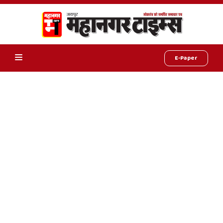
E-Paper
Online
Hindi
News,
Hindi
Samachar,
Jaipur
Rajasthan
News