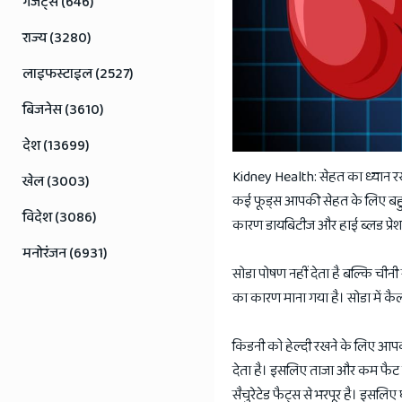
गैजेट्स (646)
राज्य (3280)
लाइफस्टाइल (2527)
बिजनेस (3610)
देश (13699)
Kidney Health: सेहत का ध्यान रखन
खेल (3003)
कई फूड्स आपकी सेहत के लिए बहुत
विदेश (3086)
कारण डायबिटीज और हाई ब्लड प्रेशर
मनोरंजन (6931)
सोडा पोषण नहीं देता है बल्कि चीनी
का कारण माना गया है। सोडा में कैल
किडनी को हेल्दी रखने के लिए आपको प
देता है। इसलिए ताजा और कम फैट वाल
सैचुरेटेड फैट्स से भरपूर है। इसलिए