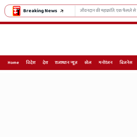
Breaking News
 जिंदगियां, राजस्थान में शुरू हुआ 'जुग-जुग जियो अभियान'
काशी क
Home
विदेश
देश
राजस्थान न्यूज़
खेल
मनोरंजन
बिजनेस
Online
Hindi
News,
Hindi
Samachar,
Jaipur