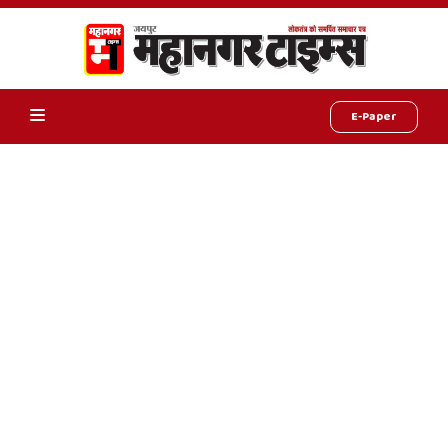
E-Paper
Online
Hindi
News,
Hindi
Samachar,
Jaipur
Rajasthan
News