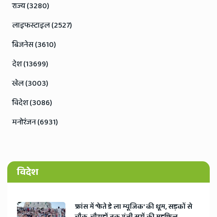
राज्य (3280)
लाइफस्टाइल (2527)
बिजनेस (3610)
देश (13699)
खेल (3003)
विदेश (3086)
मनोरंजन (6931)
विदेश
​फ्रांस में ‘फेते डे ला म्यूजिक’ की धूम, सड़कों से