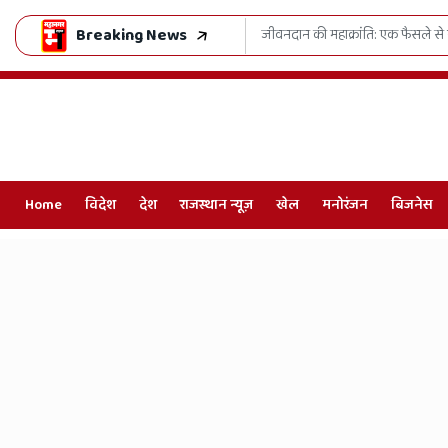
Breaking News
हुआ 'जुग-जुग जियो अभियान'
काशी की पवित्र रज से महका राजस्थान: 
Home
विदेश
देश
राजस्थान न्यूज़
खेल
मनोरंजन
बिजनेस
Online
Hindi
News,
Hindi
Samachar,
Jaipur