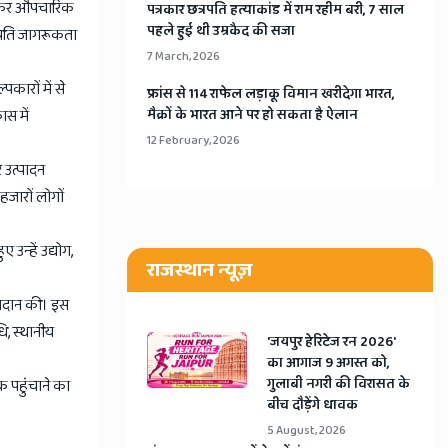
टाकर औपचारिक
​पत्रकार छत्रपति हत्याकांड में राम रहीम बरी, 7 साल
पहले हुई थी उम्रकैद की सजा
प्रति जागरूकता
7 March, 2026
कारों में से
​फ्रांस से 114 राफेल लड़ाकू विमान खरीदेगा भारत,
ास में
मैक्रों के भारत आने पर हो सकता है ऐलान
12 February, 2026
 उत्पादन
 हजारों लोगों
न्हें उद्योग,
राजस्थान न्यूज़
प्रदान की। इस
धि, स्थानीय
​'जयपुर हेरिटेज रन 2026'
का आगाज 9 अगस्त को,
गुलाबी नगरी की विरासत के
क पहुंचाने का
बीच दौड़ेंगे धावक
5 August, 2026