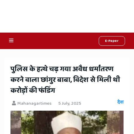
E-Paper
Online
Hindi
​पुलिस के हत्थे चढ़ गया अवैध धर्मांतरण
News,
करने वाला छांगुर बाबा, विदेश से मिली थी
Hindi
करोड़ों की फंडिंग
Samachar,
देश
Mahanagartimes
5 July, 2025
Jaipur
Rajasthan