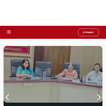
E-Paper
Online
Hindi
News,
Hindi
Samachar,
Jaipur
Rajasthan