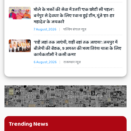
Hindi,
भोले के भक्तों की सेवा में उतरी 'एक छोटी सी पहल':
online
बर्नपुर से देवघर के लिए रवाना हुई टीम, गूंजे 'हर-हर
महादेव' के जयकारे
news
7 August, 2026
पश्चिम बंगाल न्यूज़
in
'राहें जहां तक जाएंगी, राही वहां तक जाएगा': जयपुर में
बीजेपी की बैठक, 9 अगस्त की भव्य तिरंगा यात्रा के लिए
कार्यकर्ताओं ने कसी कमर
Hindi,
6 August, 2026
राजस्थान न्यूज़
Latest
Khabar,
महानगर
टाइम्स
के
ई-पेपर
पढ़ने
के
लिए
क्लिक
करे।
India
hindi
Trending News