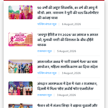
samachar,
Breaking
​50 वर्षों की अटूट शिवभक्ति, 81 वर्ष की आयु में
भी डॉ. आर. नारायण ने पूरी की 105 किलोमीटर
की कांवड़ यात्रा
news
पश्चिम बंगाल न्यूज़
6 August, 2026
in
​'जयपुर हेरिटेज रन 2026' का आगाज 9 अगस्त
को, गुलाबी नगरी की विरासत के बीच दौड़ेंगे
Hindi
धावक
राजस्थान न्यूज़
5 August, 2026
of
​आसनसोल क्लब में 'नारी उत्कर्ष मेला' का भव्य
India
आयोजन, महिला सशक्तिकरण का दिया संदेश
पश्चिम बंगाल न्यूज़
3 August, 2026
अंगदान जागरूकता में देश में नंबर-1 राजस्थान,
दिल्ली में मिला 'स्टेट अवॉर्ड फॉर एक्सीलेंस'
राजस्थान न्यूज़
3 August, 2026
​फैशन शो में संजय सिन्हा ने बढ़ाया युवाओं और