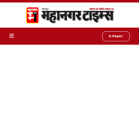
E-Paper
Online
Hindi
News,
Hindi
Samachar,
Jaipur
Rajasthan
News