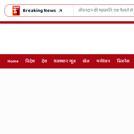
Breaking News
 शुरू हुआ 'जुग-जुग जियो अभियान'
काशी की पवित्र रज से महका राजस्
Home
विदेश
देश
राजस्थान न्यूज़
खेल
मनोरंजन
बिजनेस
Online
Hindi
News,
Hindi
Samachar,
Jaipur