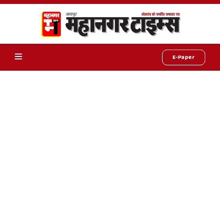
E-Paper
Online
Hindi
News,
Hindi
Samachar,
Jaipur
Rajasthan
News