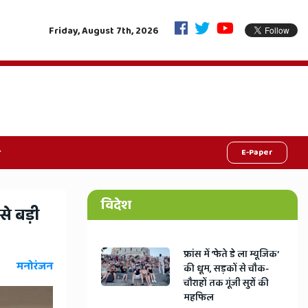
ा संदेश, निष्पक्ष मतदान से ही मजबूत होगा देश
"6 महीने सिर्फ मां का दूध, नो
Friday, August 7th, 2026
E-Paper
विदेश
बसे बड़ी
​फ्रांस में ‘फेते डे ला म्यूजिक’
मनोरंजन
की धूम, सड़कों से चौक-
चौराहों तक गूंजी सुरों की
महफिल