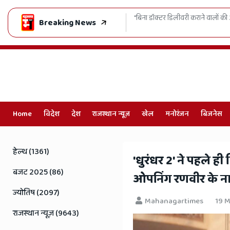
कराने वालों की अब खैर नहीं! अलवर के निशु अस्पताल का लाइसेंस रद्द, केस दर्ज करने के सख्
Breaking News
Home
विदेश
देश
राजस्थान न्यूज़
खेल
मनोरंजन
बिजनेस
Online
Hindi
हेल्थ (1361)
​'धुरंधर 2' ने पहले 
News,
बजट 2025 (86)
ओपनिंग रणवीर के न
Hindi
ज्योतिष (2097)
Mahanagartimes
19 M
Samachar,
राजस्थान न्यूज़ (9643)