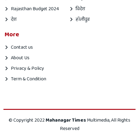
Rajasthan Budget 2024
विदेश
देश
हॉलीवुड
More
Contact us
About Us
Privacy & Policy
Term & Condition
Mahanagar
Mahanagar
© Copyright 2022
Mahanagar Times
Multimedia, All Rights
times
Times
Reserved
is
is
|
Indian
your