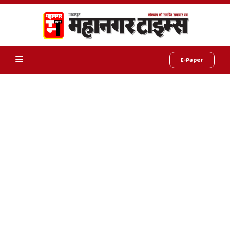
E-Paper
Online
Hindi
News,
Hindi
Samachar,
Jaipur
Rajasthan
News