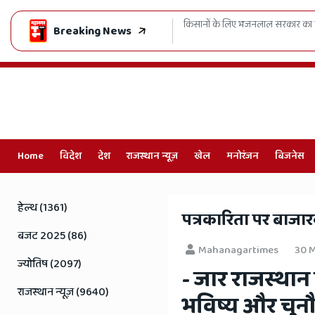
बंदिश खत्म, सहकारी समितियों को राहत
सिविल लाइंस MLA गोपाल शर्मा ने जनता
Breaking News
सबसे बड़ी ताकत'
Home
विदेश
देश
राजस्थान न्यूज़
खेल
मनोरंजन
बिजनेस
Online
Hindi
हेल्थ (1361)
​पत्रकारिता पर बाजा
News,
बजट 2025 (86)
Mahanagartimes
30 M
Hindi
ज्योतिष (2097)
- जार राजस्थान 
Samachar,
राजस्थान न्यूज़ (9640)
भविष्य और चुनौ