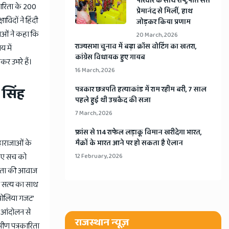
​परिवार के साथ राष्ट्रपति संत
कारिता के 200
प्रेमानंद से मिलीं, हाथ
विदों ने हिंदी
जोड़कर किया प्रणाम
ताओं ने कहा कि
20 March, 2026
​राज्यसभा चुनाव में बढ़ा क्रॉस वोटिंग का खतरा,
य में
कांग्रेस विधायक हुए गायब
कर उभरे हैं।
16 March, 2026
 सिंह
​पत्रकार छत्रपति हत्याकांड में राम रहीम बरी, 7 साल
पहले हुई थी उम्रकैद की सजा
7 March, 2026
​फ्रांस से 114 राफेल लड़ाकू विमान खरीदेगा भारत,
हाराजाओं के
मैक्रों के भारत आने पर हो सकता है ऐलान
 हुए सच को
12 February, 2026
 जनता की आवाज
ने सत्य का साथ
रिपोलिया गजट’
ा आंदोलन से
राजस्थान न्यूज़
मीण पत्रकारिता