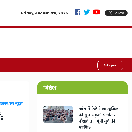
निकाय-पंचायत चुनाव का बिगुल, आयोग ने अफसरों को दिया 'फ्री-फेयर पोल' का सख्त मंत्र
Friday, August 7th, 2026
E-Paper
विदेश
ाजस्थान न्यूज़
​फ्रांस में ‘फेते डे ला म्यूजिक’
:
की धूम, सड़कों से चौक-
चौराहों तक गूंजी सुरों की
महफिल