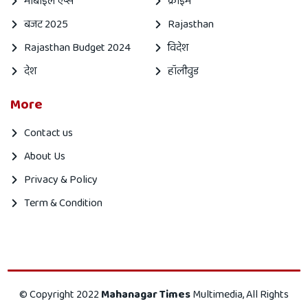
मोबाइल एप्स
क्राइम
बजट 2025
Rajasthan
Rajasthan Budget 2024
विदेश
देश
हॉलीवुड
More
Contact us
About Us
Privacy & Policy
Term & Condition
Mahanagar
Mahanagar
© Copyright 2022
Mahanagar Times
Multimedia, All Rights
times
Times