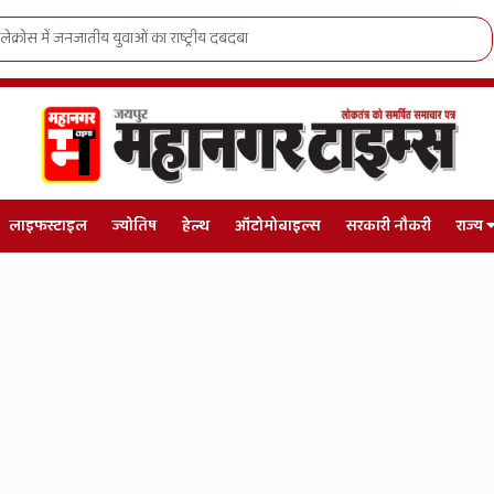
ैसले से रोशन होंगी 9 जिंदगियां, राजस्थान में शुरू हुआ 'जुग-जुग जियो अभियान'
लाइफस्टाइल
ज्योतिष
हेल्थ
ऑटोमोबाइल्स
सरकारी नौकरी
राज्य