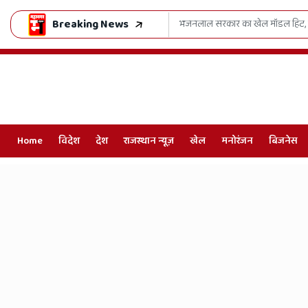
Breaking News
ष्ट्रीय दबदबा
जीवनदान की महाक्रांति: एक फ
Home
विदेश
देश
राजस्थान न्यूज़
खेल
मनोरंजन
बिजनेस
Online
Hindi
News,
Hindi
Samachar,
Jaipur