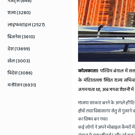
गैजेट्स (646)
राज्य (3280)
लाइफस्टाइल (2527)
बिजनेस (3610)
देश (13699)
खेल (3003)
कोलकाता।
पश्चिम बंगाल में सत
विदेश (3086)
के मंदिरतल्ला स्थित राज्य सचि
मनोरंजन (6931)
जगमगाता था, अब भगवा रोशनी मे
भाजपा सरकार बनने के अगले ही द
क्षेत्रों तथा विद्यासागर सेतु से गुज
का विषय बन गया।
कई लोगों ने अपने मोबाइल कैमरों