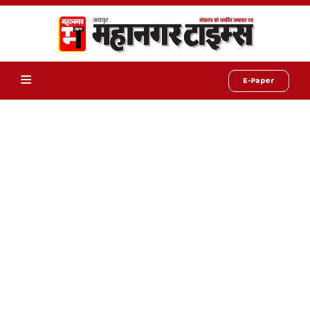
E-Paper
Online
Hindi
News,
Hindi
Samachar,
Jaipur
Rajasthan
News